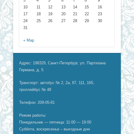
3
4
5
6
7
8
9
10
11
12
13
14
15
16
17
18
19
20
21
22
23
24
25
26
27
28
29
30
31
« Мар
Адрес: 198329, Санкт-Петербург, ул. Партизана
Германа, д. 5
Транспорт: автобус № 2, 2а, 87, 111, 165;
троллейбус № 48
Телефон: 209-05-81
Режим работы:
Понедельник — пятница: 11:00 — 19:00
Суббота, воскресенье – выходные дни