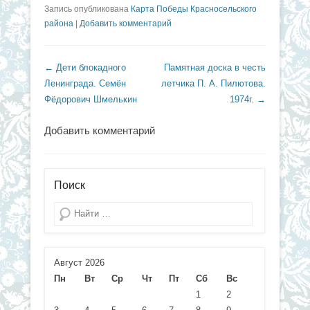
Запись опубликована
Карта Победы Красносельского
района
|
Добавить комментарий
Навигация по записям
←
Дети блокадного
Памятная доска в честь
Ленинграда. Семён
летчика П. А. Пилютова.
Фёдорович Шмелькин
1974г.
→
Добавить комментарий
Поиск
Поиск
Август 2026
Пн
Вт
Ср
Чт
Пт
Сб
Вс
1
2