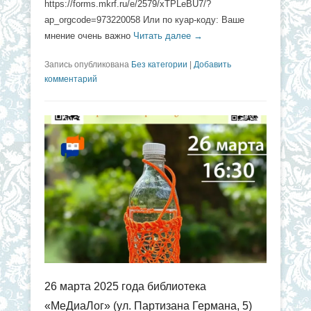
https://forms.mkrf.ru/e/2579/xTPLeBU7/?
ap_orgcode=973220058 Или по куар-коду: Ваше
мнение очень важно
Читать далее →
Запись опубликована
Без категории
|
Добавить
комментарий
26 марта 2025 года библиотека
«МеДиаЛог» (ул. Партизана Германа, 5)