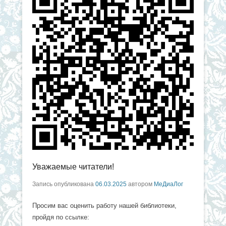
Уважаемые читатели!
Запись опубликована
06.03.2025
автором
МеДиаЛог
Просим вас оценить работу нашей библиотеки,
пройдя по ссылке: