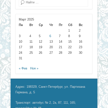
Поиск
Март 2025
Пн
Вт
Ср
Чт
Пт
Сб
Вс
1
2
3
4
5
6
7
8
9
10
11
12
13
14
15
16
17
18
19
20
21
22
23
24
25
26
27
28
29
30
31
« Фев
Ноя »
Адрес: 198329, Санкт-Петербург, ул. Партизана
Германа, д. 5
Транспорт: автобус № 2, 2а, 87, 111, 165;