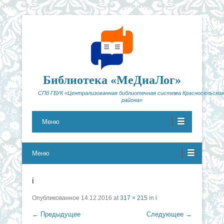
Библиотека «МеДиаЛог»
СПб ГБУК «Централизованная библиотечная система Красносельског
района»
Меню
Меню
i
Опубликованное
14.12.2016
at
317 × 215
in
i
← Предыдущее
Следующее →