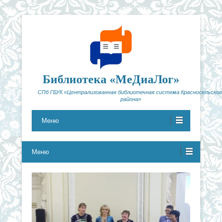
Библиотека «МеДиаЛог»
СПб ГБУК «Централизованная библиотечная система Красносельског
района»
Меню
Меню