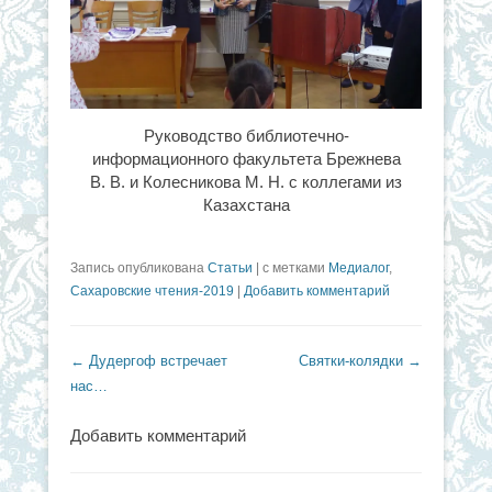
Руководство библиотечно-
информационного факультета Брежнева
В. В. и Колесникова М. Н. с коллегами из
Казахстана
Запись опубликована
Статьи
|
с метками
Медиалог
,
Сахаровские чтения-2019
|
Добавить комментарий
Навигация по записям
←
Дудергоф встречает
Святки-колядки
→
нас…
Добавить комментарий