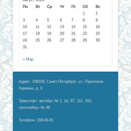
Пн
Вт
Ср
Чт
Пт
Сб
Вс
1
2
3
4
5
6
7
8
9
10
11
12
13
14
15
16
17
18
19
20
21
22
23
24
25
26
27
28
29
30
31
« Мар
Адрес: 198329, Санкт-Петербург, ул. Партизана
Германа, д. 5
Транспорт: автобус № 2, 2а, 87, 111, 165;
троллейбус № 48
Телефон: 209-05-81