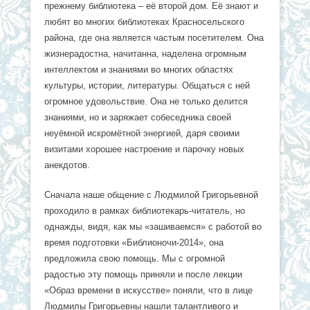
прежнему библиотека – её второй дом. Её знают и
любят во многих библиотеках Красносельского
района, где она является частым посетителем. Она
жизнерадостна, начитанна, наделена огромным
интеллектом и знаниями во многих областях
культуры, истории, литературы. Общаться с ней
огромное удовольствие. Она не только делится
знаниями, но и заряжает собеседника своей
неуёмной искромётной энергией, даря своими
визитами хорошее настроение и парочку новых
анекдотов.
Сначала наше общение с Людмилой Григорьевной
проходило в рамках библиотекарь-читатель, но
однажды, видя, как мы «зашиваемся» с работой во
время подготовки «Библионочи-2014», она
предложила свою помощь. Мы с огромной
радостью эту помощь приняли и после лекции
«Образ времени в искусстве» поняли, что в лице
Людмилы Григорьевны нашли талантливого и