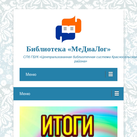
Библиотека «МеДиаЛог»
СПб ГБУК «Централизованная библиотечная система Красносельског
района»
Меню
Меню