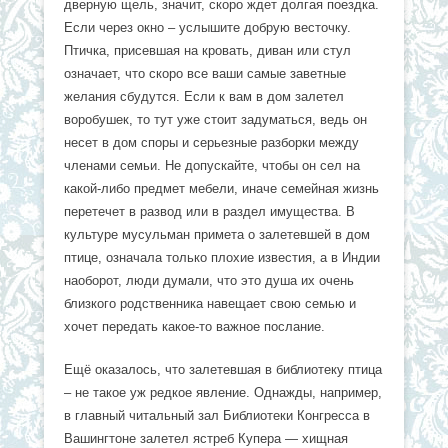
дверную щель, значит, скоро ждет долгая поездка.
Если через окно – услышите добрую весточку.
Птичка, присевшая на кровать, диван или стул
означает, что скоро все ваши самые заветные
желания сбудутся. Если к вам в дом залетел
воробушек, то тут уже стоит задуматься, ведь он
несет в дом споры и серьезные разборки между
членами семьи. Не допускайте, чтобы он сел на
какой-либо предмет мебели, иначе семейная жизнь
перетечет в развод или в раздел имущества. В
культуре мусульман примета о залетевшей в дом
птице, означала только плохие известия, а в Индии
наоборот, люди думали, что это душа их очень
близкого родственника навещает свою семью и
хочет передать какое-то важное послание.
Ещё оказалось, что залетевшая в библиотеку птица
– не такое уж редкое явление. Однажды, например,
в главный читальный зал Библиотеки Конгресса в
Вашингтоне залетел ястреб Купера — хищная