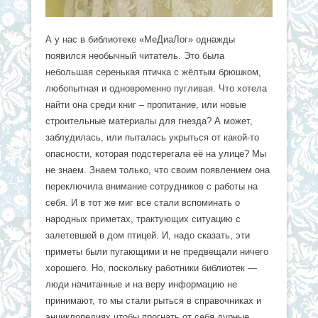
А у нас в библиотеке «МеДиаЛог» однажды
появился необычный читатель. Это была
небольшая серенькая птичка с жёлтым брюшком,
любопытная и одновременно пугливая. Что хотела
найти она среди книг – пропитание, или новые
строительные материалы для гнезда? А может,
заблудилась, или пыталась укрыться от какой-то
опасности, которая подстерегала её на улице? Мы
не знаем. Знаем только, что своим появлением она
переключила внимание сотрудников с работы на
себя. И в тот же миг все стали вспоминать о
народных приметах, трактующих ситуацию с
залетевшей в дом птицей. И, надо сказать, эти
приметы были пугающими и не предвещали ничего
хорошего. Но, поскольку работники библиотек —
люди начитанные и на веру информацию не
принимают, то мы стали рыться в справочниках и
энциклопедиях чтобы прогнать от себя дурные