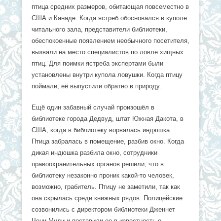
птица средних размеров, обитающая повсеместно в
США и Канаде. Когда ястреб обосновался в куполе
читального зала, представители библиотеки,
обеспокоенные появлением необычного посетителя,
вызвали на место специалистов по ловле хищных
птиц. Для поимки ястреба экспертами были
установлены внутри купола ловушки. Когда птицу
поймали, её выпустили обратно в природу.
Ещё один забавный случай произошёл в
библиотеке города Дедвуд, штат Южная Дакота, в
США, когда в библиотеку ворвалась индюшка.
Птица забралась в помещение, разбив окно. Когда
дикая индюшка разбила окно, сотрудники
правоохранительных органов решили, что в
библиотеку незаконно проник какой-то человек,
возможно, грабитель. Птицу не заметили, так как
она скрылась среди книжных рядов. Полицейские
созвонились с директором библиотеки Дженнет
Чени-Муди и поставили ее в известность о