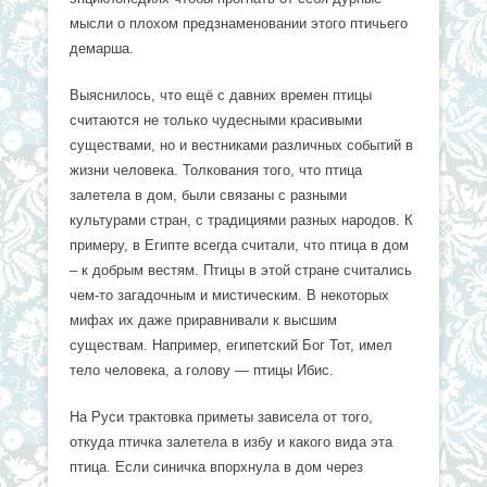
мысли о плохом предзнаменовании этого птичьего
демарша.
Выяснилось, что ещё с давних времен птицы
считаются не только чудесными красивыми
существами, но и вестниками различных событий в
жизни человека. Толкования того, что птица
залетела в дом, были связаны с разными
культурами стран, с традициями разных народов. К
примеру, в Египте всегда считали, что птица в дом
– к добрым вестям. Птицы в этой стране считались
чем-то загадочным и мистическим. В некоторых
мифах их даже приравнивали к высшим
существам. Например, египетский Бог Тот, имел
тело человека, а голову — птицы Ибис.
На Руси трактовка приметы зависела от того,
откуда птичка залетела в избу и какого вида эта
птица. Если синичка впорхнула в дом через