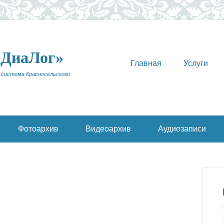
еДиаЛог»
Главная
Услуги
 система Красносельского
Фотоархив
Видеоархив
Аудиозаписи