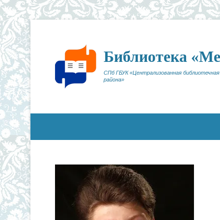
Библиотека «М
СПб ГБУК «Централизованная библиотечная
района»