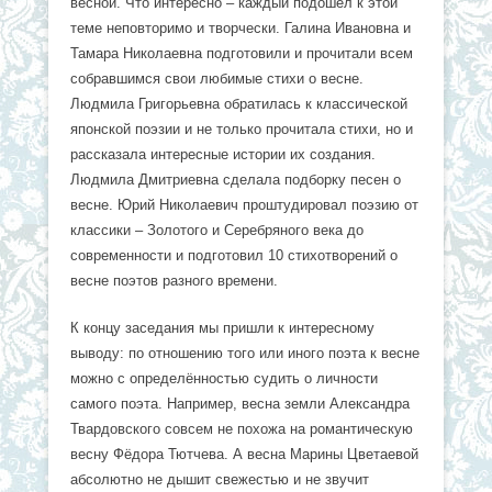
весной. Что интересно – каждый подошёл к этой
теме неповторимо и творчески. Галина Ивановна и
Тамара Николаевна подготовили и прочитали всем
собравшимся свои любимые стихи о весне.
Людмила Григорьевна обратилась к классической
японской поэзии и не только прочитала стихи, но и
рассказала интересные истории их создания.
Людмила Дмитриевна сделала подборку песен о
весне. Юрий Николаевич проштудировал поэзию от
классики – Золотого и Серебряного века до
современности и подготовил 10 стихотворений о
весне поэтов разного времени.
К концу заседания мы пришли к интересному
выводу: по отношению того или иного поэта к весне
можно с определённостью судить о личности
самого поэта. Например, весна земли Александра
Твардовского совсем не похожа на романтическую
весну Фёдора Тютчева. А весна Марины Цветаевой
абсолютно не дышит свежестью и не звучит