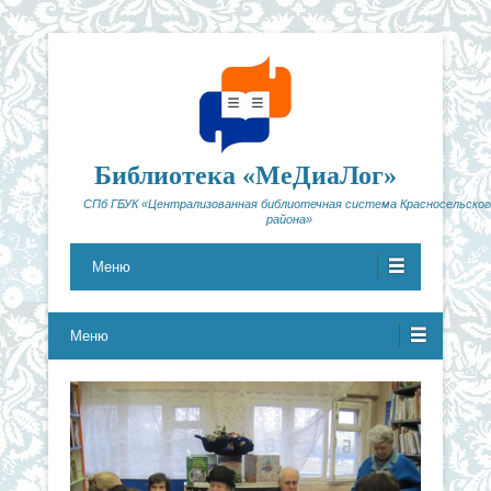
Библиотека «МеДиаЛог»
СПб ГБУК «Централизованная библиотечная система Красносельског
района»
Меню
Меню