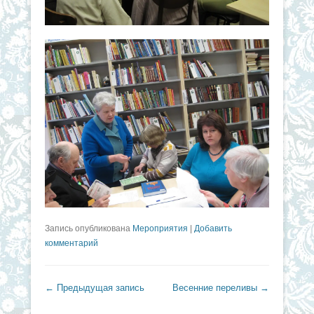
Запись опубликована
Мероприятия
|
Добавить
комментарий
Навигация по записям
←
Предыдущая запись
Весенние переливы
→