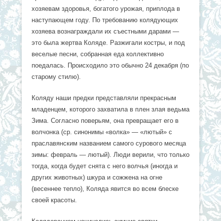
хозяевам здоровья, богатого урожая, приплода в
наступающем году. По требованию колядующих
хозяева вознаграждали их съестными дарами —
это была жертва Коляде. Разжигали костры, и под
веселые песни, собранная еда коллективно
поедалась. Происходило это обычно 24 декабря (по
старому стилю).
Коляду наши предки представляли прекрасным
младенцем, которого захватила в плен злая ведьма
Зима. Согласно поверьям, она превращает его в
волчонка (ср. синонимы «волка» — «лютый» с
праславянским названием самого сурового месяца
зимы: февраль — лютый). Люди верили, что только
тогда, когда будет снята с него волчья (иногда и
других животных) шкура и сожжена на огне
(весеннее тепло), Коляда явится во всем блеске
своей красоты.