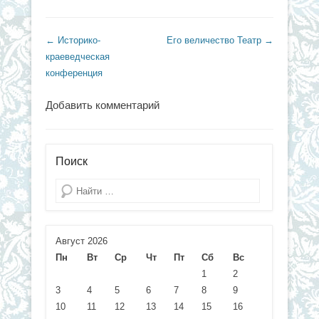
Навигация по записям
←
Историко-
Его величество Театр
→
краеведческая
конференция
Добавить комментарий
Поиск
Поиск
Август 2026
Пн
Вт
Ср
Чт
Пт
Сб
Вс
1
2
3
4
5
6
7
8
9
10
11
12
13
14
15
16