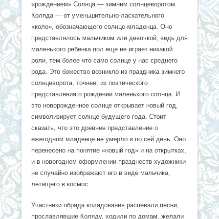
«рождением» Солнца — зимним солнцеворотом.
Коляда — от уменьшительно-ласкательного
«коло», обозначающего солнце-младенца. Оно
представлялось мальчиком или девочкой, ведь для
маленького ребенка пол еще не играет никакой
роли, тем более что само солнце у нас среднего
рода. Это божество возникло из праздника зимнего
солнцеворота, точнее, из поэтического
представления о рождении маленького солнца. И
это новорожденное солнце открывает новый год,
символизирует солнце будущего года. Стоит
сказать, что это древнее представление о
ежегодном младенце не умерло и по сей день. Оно
перенесено на понятие «новый год» и на открытках,
и в новогоднем оформлении празднеств художники
не случайно изображают его в виде мальчика,
летящего в космос.
Участники обряда колядования распевали песни,
прославлявшие Коляду, ходили по домам, желали