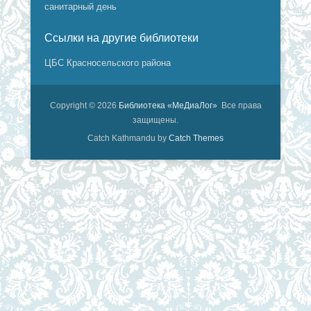
санитарный день
Ссылки на другие библиотеки
ЦБС Красносельского района
Copyright © 2026
Библиотека «МеДиаЛог»
Все права
защищены.
Catch Kathmandu by
Catch Themes