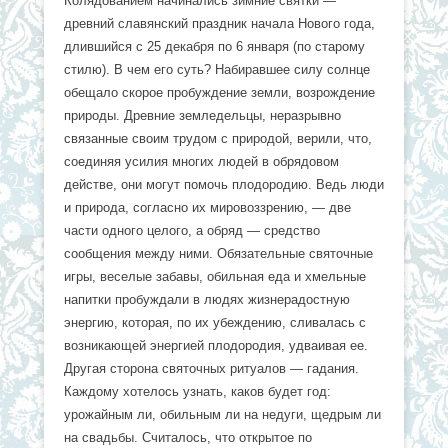
Колядованием начинались зимние святки —
древний славянский праздник начала Нового года,
длившийся с 25 декабря по 6 января (по старому
стилю). В чем его суть? Набиравшее силу солнце
обещало скорое пробуждение земли, возрождение
природы. Древние земледельцы, неразрывно
связанные своим трудом с природой, верили, что,
соединяя усилия многих людей в обрядовом
действе, они могут помочь плодородию. Ведь люди
и природа, согласно их мировоззрению, — две
части одного целого, а обряд — средство
сообщения между ними. Обязательные святочные
игры, веселые забавы, обильная еда и хмельные
напитки пробуждали в людях жизнерадостную
энергию, которая, по их убеждению, сливалась с
возникающей энергией плодородия, удваивая ее.
Другая сторона святочных ритуалов — гадания.
Каждому хотелось узнать, каков будет год:
урожайным ли, обильным ли на недуги, щедрым ли
на свадьбы. Считалось, что открытое по