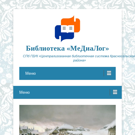
Библиотека «МеДиаЛог»
СПб ГБУК «Централизованная библиотечная система Красносельског
района»
Меню
Меню