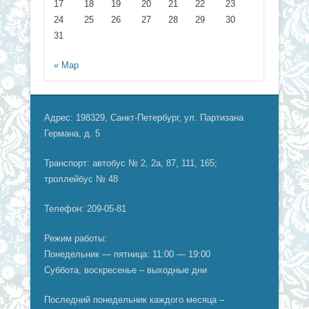
17
18
19
20
21
22
23
24
25
26
27
28
29
30
31
« Мар
Адрес: 198329, Санкт-Петербург, ул. Партизана
Германа, д. 5
Транспорт: автобус № 2, 2а, 87, 111, 165;
троллейбус № 48
Телефон: 209-05-81
Режим работы:
Понедельник — пятница: 11:00 — 19:00
Суббота, воскресенье – выходные дни
Последний понедельник каждого месяца –