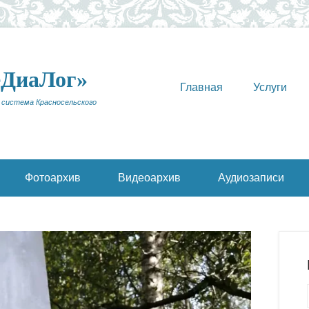
еДиаЛог»
Главная
Услуги
 система Красносельского
Фотоархив
Видеоархив
Аудиозаписи