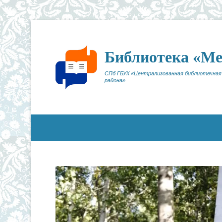
Библиотека «М
СПб ГБУК «Централизованная библиотечная
района»