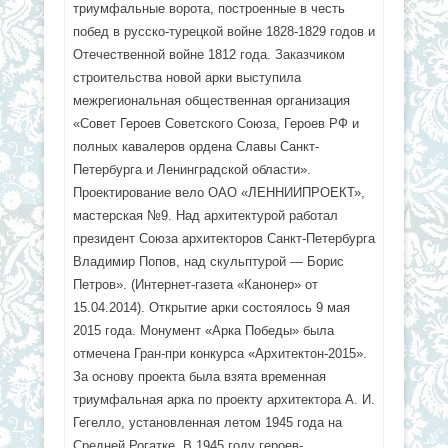
триумфальные ворота, построенные в честь
побед в русско-турецкой войне 1828-1829 годов и
Отечественной войне 1812 года. Заказчиком
строительства новой арки выступила
межрегиональная общественная организация
«Совет Героев Советского Союза, Героев РФ и
полных кавалеров ордена Славы Санкт-
Петербурга и Ленинградской области».
Проектирование вело ОАО «ЛЕННИИПРОЕКТ»,
мастерская №9. Над архитектурой работал
президент Союза архитекторов Санкт-Петербурга
Владимир Попов, над скульптурой — Борис
Петров». (Интернет-газета «Канонер» от
15.04.2014). Открытие арки состоялось 9 мая
2015 года. Монумент «Арка Победы» была
отмечена Гран-при конкурса «Архитектон-2015».
За основу проекта была взята временная
триумфальная арка по проекту архитектора А. И.
Гегелло, установленная летом 1945 года на
Средней Рогатке. В 1945 году героев-