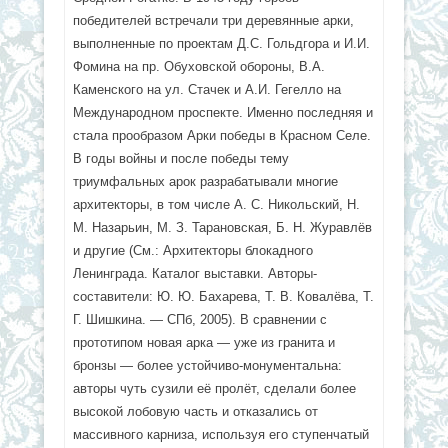
победителей встречали три деревянные арки,
выполненные по проектам Д.С. Гольдгора и И.И.
Фомина на пр. Обуховской обороны, В.А.
Каменского на ул. Стачек и А.И. Гегелло на
Международном проспекте. Именно последняя и
стала прообразом Арки победы в Красном Селе.
В годы войны и после победы тему
триумфальных арок разрабатывали многие
архитекторы, в том числе А. С. Никольский, Н.
М. Назарьин, М. З. Тарановская, Б. Н. Журавлёв
и другие (См.: Архитекторы блокадного
Ленинграда. Каталог выставки. Авторы-
составители: Ю. Ю. Бахарева, Т. В. Ковалёва, Т.
Г. Шишкина. — СПб, 2005). В сравнении с
прототипом новая арка — уже из гранита и
бронзы — более устойчиво-монументальна:
авторы чуть сузили её пролёт, сделали более
высокой лобовую часть и отказались от
массивного карниза, используя его ступенчатый