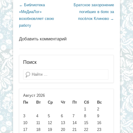
Навигация по записям
←
Библиотека
Братское захоронение
«МеДиаЛог»
погибших в боях за
возобновляет свою
посёлок Клиново
→
работу
Добавить комментарий
Поиск
Поиск
Август 2026
Пн
Вт
Ср
Чт
Пт
Сб
Вс
1
2
3
4
5
6
7
8
9
10
11
12
13
14
15
16
17
18
19
20
21
22
23