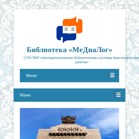
Библиотека «МеДиаЛог»
СПб ГБУК «Централизованная библиотечная система Красносельског
района»
Меню
Меню