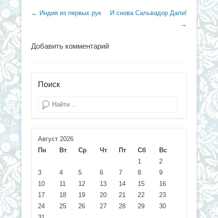
Навигация по записям
←
Индия из первых рук
И снова Сальвадор Дали!
→
Добавить комментарий
Поиск
Поиск
Август 2026
Пн
Вт
Ср
Чт
Пт
Сб
Вс
1
2
3
4
5
6
7
8
9
10
11
12
13
14
15
16
17
18
19
20
21
22
23
24
25
26
27
28
29
30
31