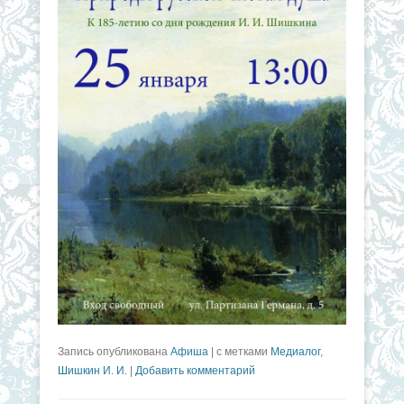
Запись опубликована
Афиша
|
с метками
Медиалог
,
Шишкин И. И.
|
Добавить комментарий