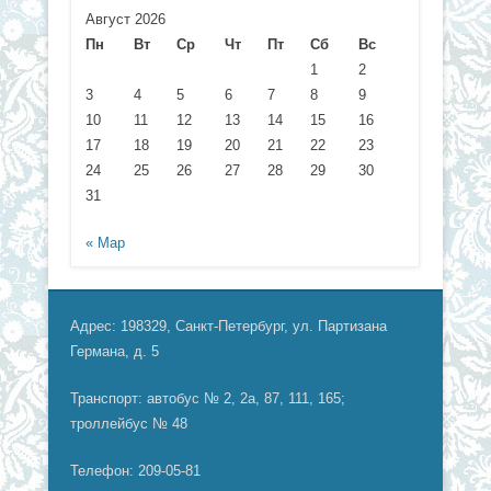
Август 2026
Пн
Вт
Ср
Чт
Пт
Сб
Вс
1
2
3
4
5
6
7
8
9
10
11
12
13
14
15
16
17
18
19
20
21
22
23
24
25
26
27
28
29
30
31
« Мар
Адрес: 198329, Санкт-Петербург, ул. Партизана
Германа, д. 5
Транспорт: автобус № 2, 2а, 87, 111, 165;
троллейбус № 48
Телефон: 209-05-81