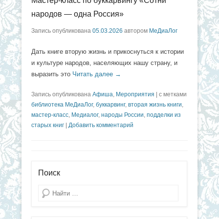
Мастер-класс по буккарвингу «Сотни
народов — одна Россия»
Запись опубликована
05.03.2026
автором
МеДиаЛог
Дать книге вторую жизнь и прикоснуться к истории
и культуре народов, населяющих нашу страну, и
выразить это
Читать далее →
Запись опубликована
Афиша
,
Мероприятия
|
с метками
библиотека МеДиаЛог
,
буккарвинг
,
вторая жизнь книги
,
мастер-класс
,
Медиалог
,
народы России
,
подделки из
старых книг
|
Добавить комментарий
Поиск
Поиск