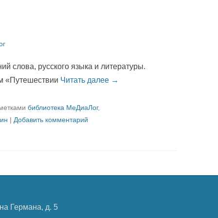
ог
й слова, русского языка и литературы.
ём «Путешествии
Читать далее →
 метками
библиотека МеДиаЛог
,
ин
|
Добавить комментарий
на Германа, д. 5