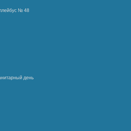
роллейбус № 48
анитарный день