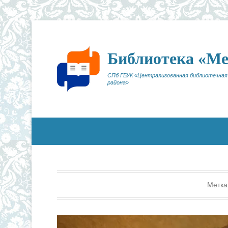
Библиотека «М
СПб ГБУК «Централизованная библиотечная
района»
Метка