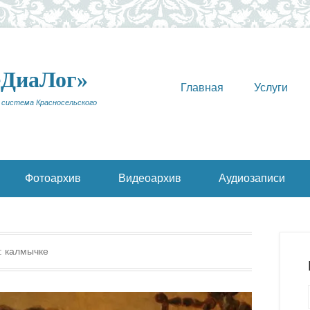
еДиаЛог»
Главная
Услуги
 система Красносельского
Фотоархив
Видеоархив
Аудиозаписи
:
калмычке