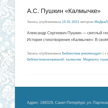
А.С. Пушкин «Калмычке»
Запись опубликована
15.01.2021
автором
МеДиаЛ
Александр Сергеевич Пушкин — светлый гени
История стихотворения «Калмычке»: В сво
Запись опубликована
Библиотека рекомендует
|
с
библиотеканагермана5
,
калмычке
,
Медиалог
,
пушк
Адрес: 198329, Санкт-Петербург, ул. Партиза