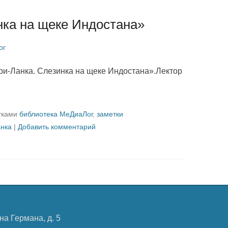
нка на щеке Индостана»
ог
ри-Ланка. Слезинка на щеке Индостана».Лектор
тками
библиотека МеДиаЛог
,
заметки
нка
|
Добавить комментарий
на Германа, д. 5