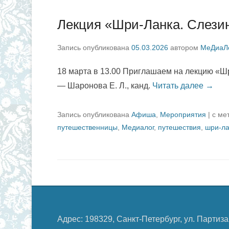
Лекция «Шри-Ланка. Слези
Запись опубликована
05.03.2026
автором
МеДиаЛ
18 марта в 13.00 Приглашаем на лекцию «Ш
— Шаронова Е. Л., канд.
Читать далее →
Запись опубликована
Афиша
,
Мероприятия
|
с ме
путешественницы
,
Медиалог
,
путешествия
,
шри-ла
Адрес: 198329, Санкт-Петербург, ул. Партиза