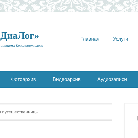
еДиаЛог»
Главная
Услуги
 система Красносельского
Фотоархив
Видеоархив
Аудиозаписи
и путешественницы