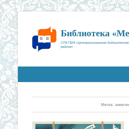
Библиотека «М
СПб ГБУК «Централизованная библиотечная
района»
Метка:
заметк