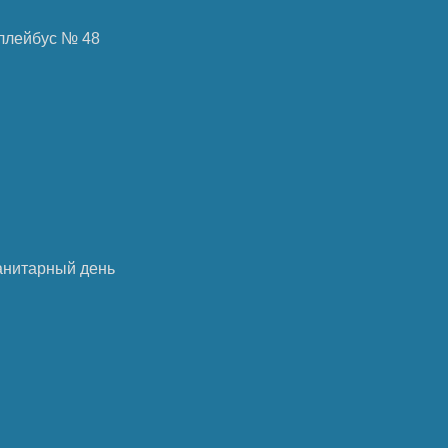
роллейбус № 48
анитарный день