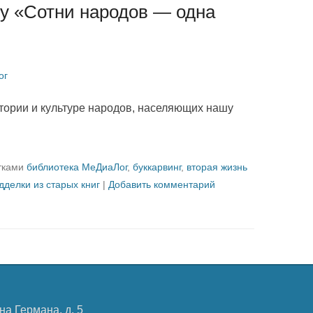
гу «Сотни народов — одна
ог
стории и культуре народов, населяющих нашу
тками
библиотека МеДиаЛог
,
буккарвинг
,
вторая жизнь
дделки из старых книг
|
Добавить комментарий
на Германа, д. 5