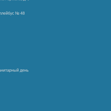
роллейбус № 48
анитарный день