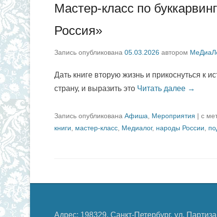
Мастер-класс по буккарвин
Россия»
Запись опубликована
05.03.2026
автором
МеДиаЛ
Дать книге вторую жизнь и прикоснуться к и
страну, и выразить это
Читать далее →
Запись опубликована
Афиша
,
Мероприятия
|
с ме
книги
,
мастер-класс
,
Медиалог
,
народы России
,
по
Адрес: 198329, Санкт-Петербург, ул. Партиза