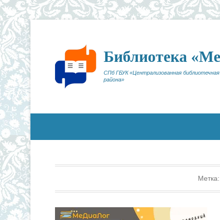
Библиотека «М
СПб ГБУК «Централизованная библиотечная
района»
Метка