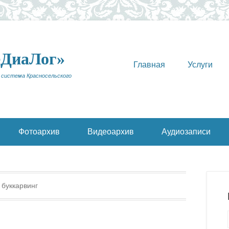
еДиаЛог»
Главная
Услуги
 система Красносельского
Фотоархив
Видеоархив
Аудиозаписи
:
буккарвинг