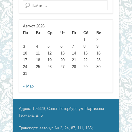
Поиск
Август 2026
Пн
Вт
Ср
Чт
Пт
Сб
Вс
1
2
3
4
5
6
7
8
9
10
11
12
13
14
15
16
17
18
19
20
21
22
23
24
25
26
27
28
29
30
31
« Мар
Адрес: 198329, Санкт-Петербург, ул. Партизана
Германа, д. 5
Транспорт: автобус № 2, 2а, 87, 111, 165;